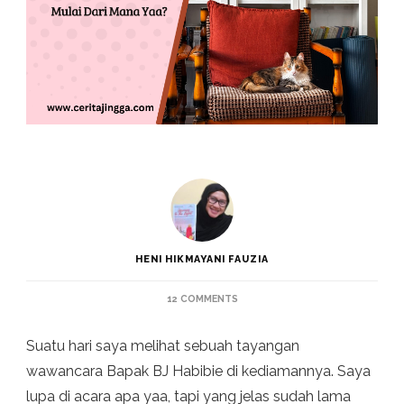
HENI HIKMAYANI FAUZIA
ON
12 COMMENTS
MEMBUAT
PERPUSTAKAAN
Suatu hari saya melihat sebuah tayangan
PRIBADI
DI
wawancara Bapak BJ Habibie di kediamannya. Saya
RUMAH,
lupa di acara apa yaa, tapi yang jelas sudah lama
MULAI