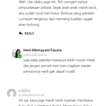
Wah, cita-citaku juga nih, Teh, pengen punya
perpustakaan pribadi. Sejak anak-anak masih kecil,
aku sudah nyicil beli buku. Belinya yang paketan.
Lumayan harganya, tapi memang kualitas nggak
akan bohong.
REPLY
Heni Hikmayani Fauzia
3 May 2026 at 09:52
iyaa kalau paketan biasanya lebih murah mbak
dan jangan pernah beli buku bajakan,,kasian
penulisnya nanti gak dapat royalti
LisDha
25 April 2026 at 19:38
Ah iya, saya juga masih lebih nyaman membaca
buku fisik ketimbang digital. Meski harus diakui