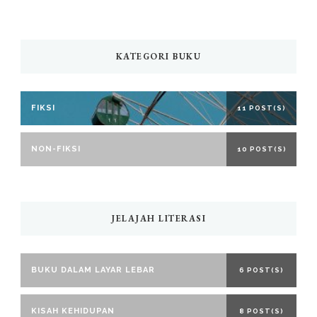
KATEGORI BUKU
FIKSI
11 POST(S)
NON-FIKSI
10 POST(S)
JELAJAH LITERASI
BUKU DALAM LAYAR LEBAR
6 POST(S)
KISAH KEHIDUPAN
8 POST(S)