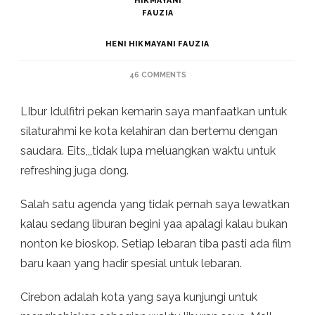
HENI HIKMAYANI FAUZIA
ON
46 COMMENTS
REVIEW
FILM
LIbur Idulfitri pekan kemarin saya manfaatkan untuk
NA
WILLA:
silaturahmi ke kota kelahiran dan bertemu dengan
SEBUAH
saudara. Eits,,,tidak lupa meluangkan waktu untuk
PELAJARAN
PARENTING
refreshing juga dong.
BUAT
ORANG
TUA
Salah satu agenda yang tidak pernah saya lewatkan
kalau sedang liburan begini yaa apalagi kalau bukan
nonton ke bioskop. Setiap lebaran tiba pasti ada film
baru kaan yang hadir spesial untuk lebaran.
Cirebon adalah kota yang saya kunjungi untuk