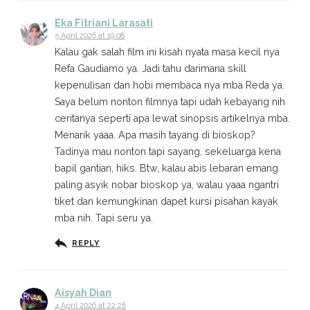
Eka Fitriani Larasati
5 April 2026 at 19:08
Kalau gak salah film ini kisah nyata masa kecil nya
Refa Gaudiamo ya. Jadi tahu darimana skill
kepenulisan dan hobi membaca nya mba Reda ya.
Saya belum nonton filmnya tapi udah kebayang nih
ceritanya seperti apa lewat sinopsis artikelnya mba.
Menarik yaaa. Apa masih tayang di bioskop?
Tadinya mau nonton tapi sayang, sekeluarga kena
bapil gantian, hiks. Btw, kalau abis lebaran emang
paling asyik nobar bioskop ya, walau yaaa ngantri
tiket dan kemungkinan dapet kursi pisahan kayak
mba nih. Tapi seru ya.
REPLY
Aisyah Dian
4 April 2026 at 22:28