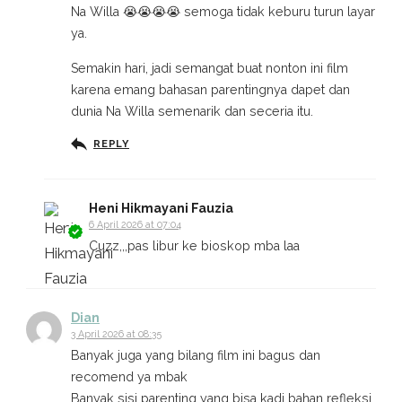
Na Willa 😭😭😭😭 semoga tidak keburu turun layar
ya.
Semakin hari, jadi semangat buat nonton ini film
karena emang bahasan parentingnya dapet dan
dunia Na Willa semenarik dan seceria itu.
REPLY
Heni Hikmayani Fauzia
6 April 2026 at 07:04
Cuzz,,,pas libur ke bioskop mba laa
Dian
3 April 2026 at 08:35
Banyak juga yang bilang film ini bagus dan
recomend ya mbak
Banyak sisi parenting yang bisa kadi bahan refleksi