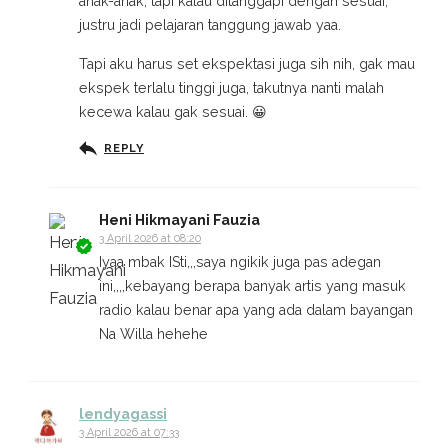
anak-anak, tapi kalau ditanggapi dengan sesuai,
justru jadi pelajaran tanggung jawab yaa.
Tapi aku harus set ekspektasi juga sih nih, gak mau
ekspek terlalu tinggi juga, takutnya nanti malah
kecewa kalau gak sesuai. 😀
REPLY
Heni Hikmayani Fauzia
3 April 2026 at 08:20
Iyaa mbak ISti,,,saya ngikik juga pas adegan
ini,,,,kebayang berapa banyak artis yang masuk
radio kalau benar apa yang ada dalam bayangan
Na Willa hehehe
lendyagassi
3 April 2026 at 07:33