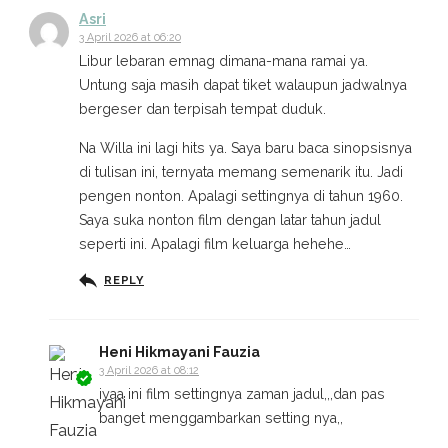
Asri
3 April 2026 at 06:20
Libur lebaran emnag dimana-mana ramai ya.
Untung saja masih dapat tiket walaupun jadwalnya
bergeser dan terpisah tempat duduk.
Na Willa ini lagi hits ya. Saya baru baca sinopsisnya
di tulisan ini, ternyata memang semenarik itu. Jadi
pengen nonton. Apalagi settingnya di tahun 1960.
Saya suka nonton film dengan latar tahun jadul
seperti ini. Apalagi film keluarga hehehe…
REPLY
Heni Hikmayani Fauzia
3 April 2026 at 08:12
iyaa ini film settingnya zaman jadul,,,dan pas
banget menggambarkan setting nya,,