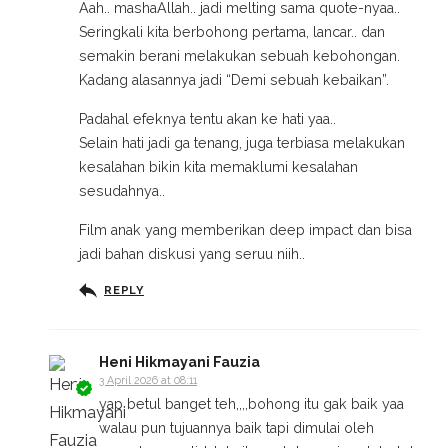
Aah.. mashaAllah.. jadi melting sama quote-nyaa..
Seringkali kita berbohong pertama, lancar.. dan
semakin berani melakukan sebuah kebohongan.
Kadang alasannya jadi “Demi sebuah kebaikan”.
Padahal efeknya tentu akan ke hati yaa..
Selain hati jadi ga tenang, juga terbiasa melakukan
kesalahan bikin kita memaklumi kesalahan
sesudahnya..
Film anak yang memberikan deep impact dan bisa
jadi bahan diskusi yang seruu niih..
REPLY
Heni Hikmayani Fauzia
3 April 2026 at 08:11
yap betul banget teh,,,,bohong itu gak baik yaa
walau pun tujuannya baik tapi dimulai oleh