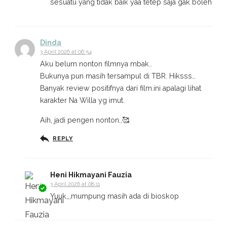
sesuatu yang tidak baik yaa tetep saja gak boleh
Dinda
3 April 2026 at 06:54
Aku belum nonton filmnya mbak..
Bukunya pun masih tersampul di TBR. Hiksss…
Banyak review positifnya dari film.ini apalagi lihat
karakter Na Willa yg imut.
Aih, jadi pengen nonton.,🥰
REPLY
Heni Hikmayani Fauzia
3 April 2026 at 08:11
Yuuk,,,mumpung masih ada di bioskop