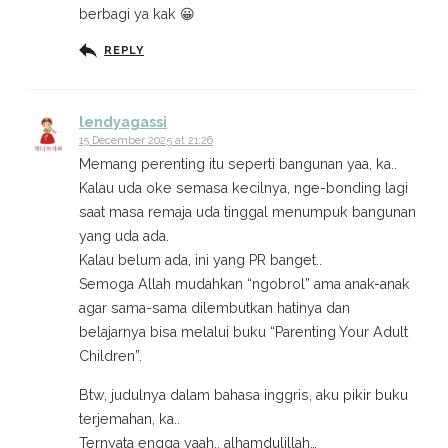
berbagi ya kak 😀
REPLY
lendyagassi
15 December 2025 at 21:26
Memang perenting itu seperti bangunan yaa, ka..
Kalau uda oke semasa kecilnya, nge-bonding lagi
saat masa remaja uda tinggal menumpuk bangunan
yang uda ada.
Kalau belum ada, ini yang PR banget..
Semoga Allah mudahkan “ngobrol” ama anak-anak
agar sama-sama dilembutkan hatinya dan
belajarnya bisa melalui buku “Parenting Your Adult
Children”.
Btw, judulnya dalam bahasa inggris, aku pikir buku
terjemahan, ka..
Ternyata engga yaah.. alhamdulillah…