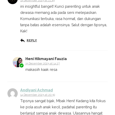
14 December 2025 at 21:49
ini insightful banget! Kunci parenting untuk anak
dewasa memang ada pada seni melepaskan.
Komunikasi terbuka, rasa hormat, dan dukungan
tanpa batas adalah esensinya. Salut dengan tipsnya,
Kak!
REPLY
Heni Hikmayani Fauzia
15 December 2025 at 14:27
makasiih kaak resa
Andiyani Achmad
14 December 2025 at 20:39
Tipsnya sangat bijak, Mbak Heni! Kadang kita fokus
ke pola asuh anak kecil, padahal parenting itu
berlanjut sampai anak dewasa. Ulasannya hangat