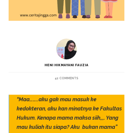
HENI HIKMAYANI FAUZIA
ON
42 COMMENTS
TIPS
PARENTING
UNTUK
“Maa……..aku gak mau masuk ke
ANAK
DEWASA
kedokteran, aku kan minatnya ke Fakultas
Hukum. Kenapa mama maksa siih,,,. Yang
mau kuliah itu siapa? Aku bukan mama”