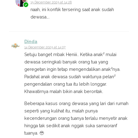
15 December 2025 at 14:28
naah, ini konflik tersering saat anak sudah
dewasa….
Dinda
14 December 2025 at 14:07
Setuju banget mbak Heniii.. Ketika anak² mulai
dewasa seringkali banyak orang tua yang
geregetan ingin tetap mengendalikan anak²nya.
Padahal anak dewasa sudah waktunya pelan²
pengendalian orang tua itu lebih longgar.
Khawatirnya malah bikin anak berontak.
Beberapa kasus orang dewasa yang lari dari rumah
seperti yang kulihat itu, malah punya
kecenderungan orang tuanya terlalu menyetir anak
hingga tak sedikit anak nggak suka samaoranf
tuanya. 🥹