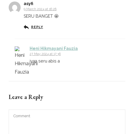
asyfi
9 March 2024 at 16:28
SERU BANGET 🤩
REPLY
Heni Hikmayani Fauzia
27 May 2024 at 17:36
iyaa seru abis a
Leave a Reply