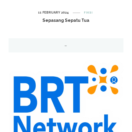
11 FEBRUARY 2024
FIKSI
Sepasang Sepatu Tua
–