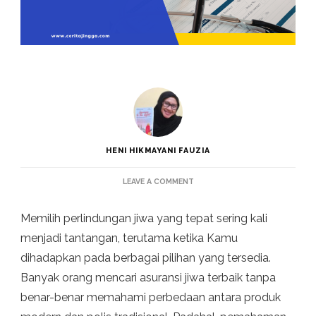
HENI HIKMAYANI FAUZIA
ON
LEAVE A COMMENT
PERBEDAAN
ASURANSI
Memilih perlindungan jiwa yang tepat sering kali
JIWA
TERBAIK
menjadi tantangan, terutama ketika Kamu
DAN
dihadapkan pada berbagai pilihan yang tersedia.
POLIS
TRADISIONAL
Banyak orang mencari asuransi jiwa terbaik tanpa
benar-benar memahami perbedaan antara produk