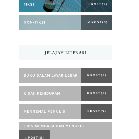
FIKSI
11 POST(S)
NON-FIKSI
10 POST(S)
JELAJAH LITERASI
BUKU DALAM LAYAR LEBAR
6 POST(S)
KISAH KEHIDUPAN
8 POST(S)
MENGENAL PENULIS
2 POST(S)
TIPS MEMBACA DAN MENULIS
9 POST(S)