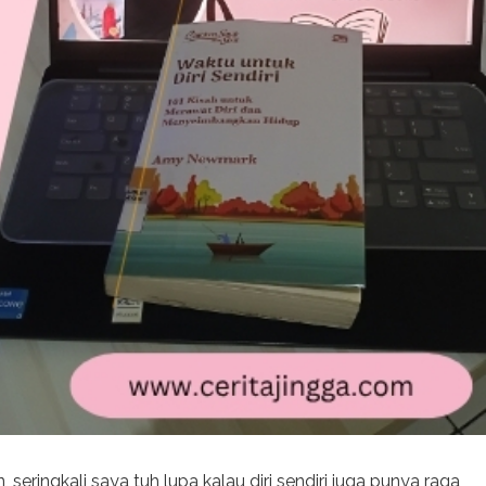
seringkali saya tuh lupa kalau diri sendiri juga punya raga