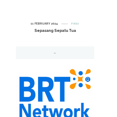
11 FEBRUARY 2024
FIKSI
Sepasang Sepatu Tua
–