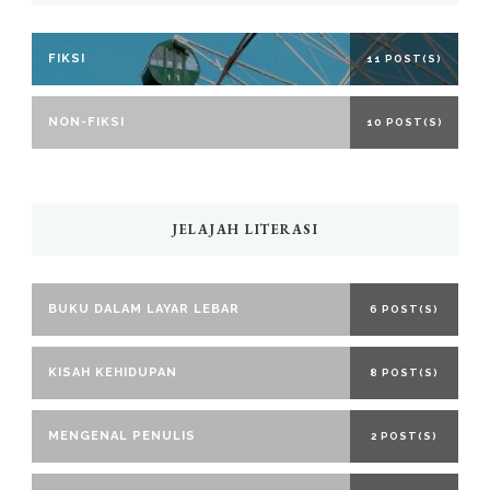
FIKSI
11 POST(S)
NON-FIKSI
10 POST(S)
JELAJAH LITERASI
BUKU DALAM LAYAR LEBAR
6 POST(S)
KISAH KEHIDUPAN
8 POST(S)
MENGENAL PENULIS
2 POST(S)