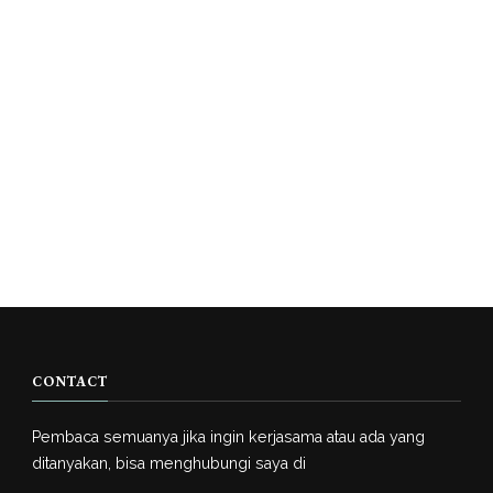
CONTACT
Pembaca semuanya jika ingin kerjasama atau ada yang
ditanyakan, bisa menghubungi saya di