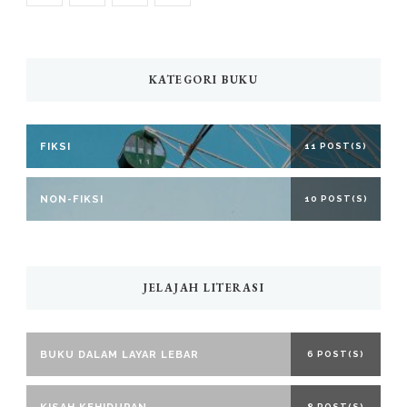
KATEGORI BUKU
FIKSI
11 POST(S)
NON-FIKSI
10 POST(S)
JELAJAH LITERASI
BUKU DALAM LAYAR LEBAR
6 POST(S)
8 POST(S)