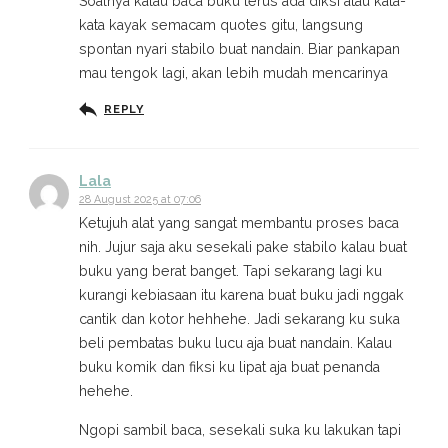
Soalnya kalau baca buku terus ada diksi atau kata-
kata kayak semacam quotes gitu, langsung
spontan nyari stabilo buat nandain. Biar pankapan
mau tengok lagi, akan lebih mudah mencarinya
REPLY
Lala
28 August 2025 at 07:06
Ketujuh alat yang sangat membantu proses baca
nih. Jujur saja aku sesekali pake stabilo kalau buat
buku yang berat banget. Tapi sekarang lagi ku
kurangi kebiasaan itu karena buat buku jadi nggak
cantik dan kotor hehhehe. Jadi sekarang ku suka
beli pembatas buku lucu aja buat nandain. Kalau
buku komik dan fiksi ku lipat aja buat penanda
hehehe.
Ngopi sambil baca, sesekali suka ku lakukan tapi