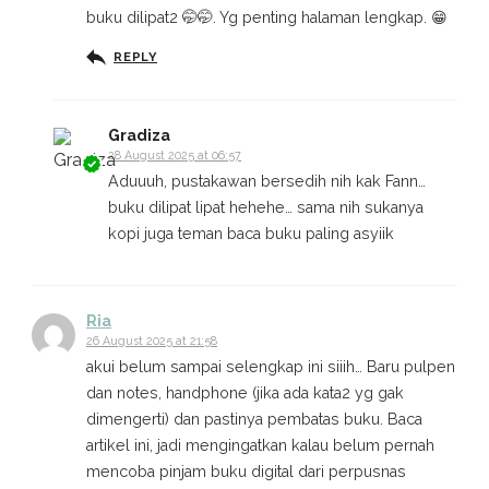
buku dilipat2 🤭🤭. Yg penting halaman lengkap. 😁
REPLY
Gradiza
28 August 2025 at 06:57
Aduuuh, pustakawan bersedih nih kak Fann…
buku dilipat lipat hehehe… sama nih sukanya
kopi juga teman baca buku paling asyiik
Ria
26 August 2025 at 21:58
akui belum sampai selengkap ini siiih… Baru pulpen
dan notes, handphone (jika ada kata2 yg gak
dimengerti) dan pastinya pembatas buku. Baca
artikel ini, jadi mengingatkan kalau belum pernah
mencoba pinjam buku digital dari perpusnas