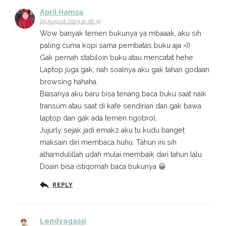
April Hamsa
29 August 2025 at 08:39
Wow banyak temen bukunya ya mbaaak, aku sih
paling cuma kopi sama pembatas buku aja =))
Gak pernah stabiloin buku atau mencatat hehe.
Laptop juga gak, nah soalnya aku gak tahan godaan
browsing hahaha.
Biasanya aku baru bisa tenang baca buku saat naik
transum atau saat di kafe sendirian dan gak bawa
laptop dan gak ada temen ngobrol.
Jujurly sejak jadi emak2 aku tu kudu banget
maksain diri membaca huhu. Tahun ini sih
alhamdulillah udah mulai membaik dari tahun lalu.
Doain bisa istiqomah baca bukunya 😀
REPLY
Lendyagassi