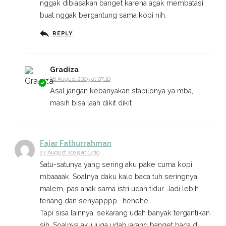
nggak dibiasakan banget karena agak membatasi
buat nggak bergantung sama kopi nih.
REPLY
Gradiza
28 August 2025 at 07:16
Asal jangan kebanyakan stabilonya ya mba,
masih bisa laah dikit dikit
Fajar Fathurrahman
27 August 2025 at 14:10
Satu-satunya yang sering aku pake cuma kopi
mbaaaak. Soalnya daku kalo baca tuh seringnya
malem, pas anak sama istri udah tidur. Jadi lebih
tenang dan senyapppp… hehehe.
Tapi sisa lainnya, sekarang udah banyak tergantikan
sih. Soalnya aku juga udah jarang banget baca di