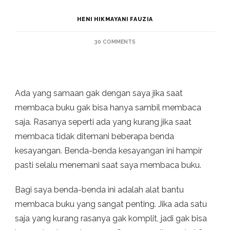
HENI HIKMAYANI FAUZIA
ON
30 COMMENTS
INI
DIA
7
ALAT
BANTU
Ada yang samaan gak dengan saya jika saat
MEMBACA
membaca buku gak bisa hanya sambil membaca
BUKU
AGAR
saja. Rasanya seperti ada yang kurang jika saat
LEBIH
BERMAKNA
membaca tidak ditemani beberapa benda
kesayangan. Benda-benda kesayangan ini hampir
pasti selalu menemani saat saya membaca buku.
Bagi saya benda-benda ini adalah alat bantu
membaca buku yang sangat penting. Jika ada satu
saja yang kurang rasanya gak komplit, jadi gak bisa