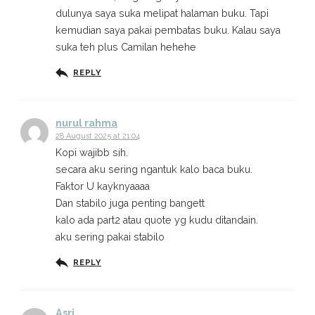
dulunya saya suka melipat halaman buku. Tapi
kemudian saya pakai pembatas buku. Kalau saya
suka teh plus Camilan hehehe
REPLY
nurul rahma
28 August 2025 at 21:04
Kopi wajibb sih.
secara aku sering ngantuk kalo baca buku.
Faktor U kayknyaaaa
Dan stabilo juga penting bangett
kalo ada part2 atau quote yg kudu ditandain.
aku sering pakai stabilo
REPLY
Asri