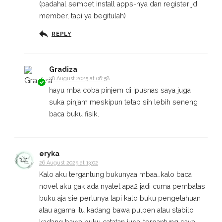
(padahal sempet install apps-nya dan register jd
member, tapi ya begitulah)
REPLY
Gradiza
28 August 2025 at 06:58
hayu mba coba pinjem di ipusnas saya juga
suka pinjam meskipun tetap sih lebih seneng
baca buku fisik.
eryka
26 August 2025 at 13:02
Kalo aku tergantung bukunyaa mbaa…kalo baca
novel aku gak ada nyatet apa2 jadi cuma pembatas
buku aja sie perlunya tapi kalo buku pengetahuan
atau agama itu kadang bawa pulpen atau stabilo
kadang bawa buku catatan juga,,tergantung saya