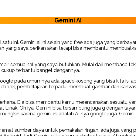
Gemini AI
satu ini. Gemini ai ini selain yang free ada juga yang berbaya
 yang saya berikan akan tetapi bisa membantu membuatkan 
mpir semua hal yang saya butuhkan. Mulai dari membaca tek
a cukup terbantu banget dengannya.
gle pada umumnya ada space kosong yang bisa kita isi apapun
e, notebook, pembelajaran terpadu, membuat gambar dan kanva
derhana. Dia bisa membantu kamu merencanakan sesuatu ya
unak. Oh iya, Gemini bisa tersambung juga g dengan layanan
a mungkin karena gemini ini adalah AI nya google juga. Gemin
 hemat sumber daya untuk pemakaian ringan, ada juga yang p
ari Android. Jadi, Gemini bukan cuma chatbot biasa. Ah poko