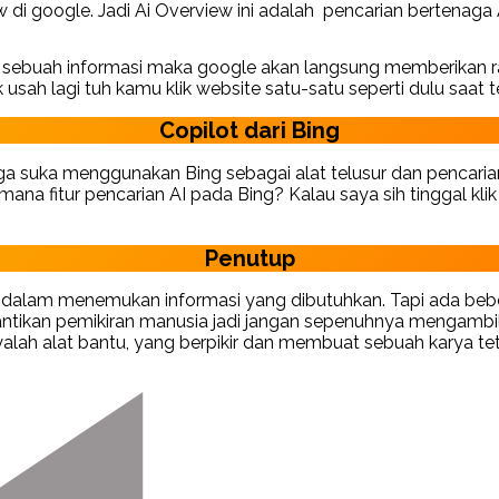
w di google. Jadi Ai Overview ini adalah pencarian bertenaga A
k sebuah informasi maka google akan langsung memberikan 
 usah lagi tuh kamu klik website satu-satu seperti dulu saat
Copilot dari Bing
juga suka menggunakan Bing sebagai alat telusur dan pencar
imana fitur pencarian AI pada Bing? Kalau saya sih tinggal kli
Penutup
dalam menemukan informasi yang dibutuhkan. Tapi ada bebe
gantikan pemikiran manusia jadi jangan sepenuhnya mengambil
nyalah alat bantu, yang berpikir dan membuat sebuah karya tet