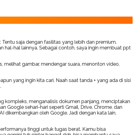
r. Tentu saja dengan fasilitas yang lebih dan premium.
hal-hal lainnya. Sebagai contoh, saya ingin membuat ppt
s, melihat gambar, mendengar suara, menonton video,
 yang ingin kita cari. Naah saat tanda + yang ada di sisi
s.
ng kompleks, menganalisis dokumen panjang, menciptakan
 Google sehari-hari seperti Gmail, Drive, Chrome, dan
i AI dikembangkan oleh Google. Jadi dengan kata lain,
erformanya tinggi untuk tugas berat. Kamu bisa
knya gemini tuh pinter banget deh, bisa membantu saya