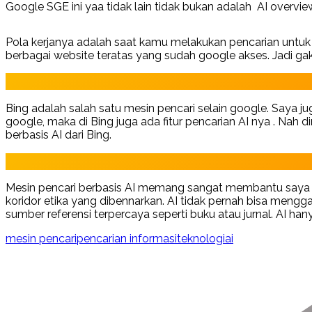
Google SGE ini yaa tidak lain tidak bukan adalah AI overvie
Pola kerjanya adalah saat kamu melakukan pencarian untu
berbagai website teratas yang sudah google akses. Jadi gak
Bing adalah salah satu mesin pencari selain google. Saya 
google, maka di Bing juga ada fitur pencarian AI nya . Nah d
berbasis AI dari Bing.
Mesin pencari berbasis AI memang sangat membantu saya 
koridor etika yang dibennarkan. AI tidak pernah bisa meng
sumber referensi terpercaya seperti buku atau jurnal. AI ha
mesin pencari
pencarian informasi
teknologiai