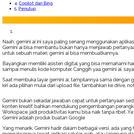
Copilot dari Bing
Penutup
Naah, gemini ai ini saya paling senang menggunakan aplikasi 
Gemini ai bisa membantu bukan hanya menjawab pertanyaan
untuk sebuah materi, gemini ai bisa membuatkannya.
Bayangkan memiliki asisten digital yang bisa memahami ha
sampai menulis kode komputer. Canggih yaa gemini ai, say
Saat membuka layar gemini ai, tampilannya sama dengan goo
kiri ada pilihan mulai dari upload file, tambahkan ke driv
Gemini bukan sekadar jawaban cepat untuk pertanyaan se
konten kreatif, bahkan mendukung pengembangan perangkat l
Workspace, jadi produktivitas kamu bisa naik tanpa ribet. Y
Gemini adalah produk buatan Google
Yang menarik, Gemini hadir dalam berbagai versi, ada yang
mengaksesnya lewat aplikasi seluler, web, atau langsung d