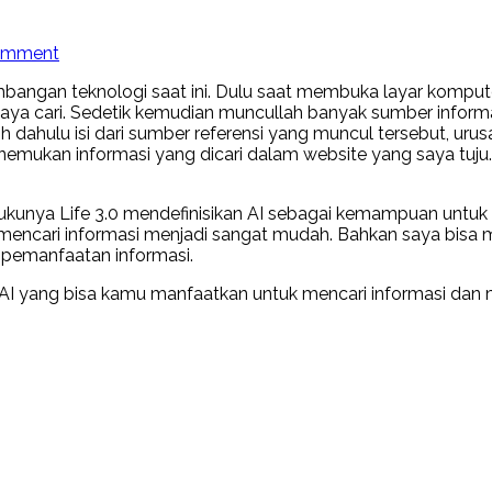
on
omment
Rekomendasi
ngan teknologi saat ini. Dulu saat membuka layar komputer
Mesin
ya cari. Sedetik kemudian muncullah banyak sumber inform
Pencari
dahulu isi dari sumber referensi yang muncul tersebut, urus
Berbasis
menemukan informasi yang dicari dalam website yang saya t
AI
 bukunya Life 3.0 mendefinisikan AI sebagai kemampuan untuk
 mencari informasi menjadi sangat mudah. Bahkan saya bis
 pemanfaatan informasi.
s AI yang bisa kamu manfaatkan untuk mencari informasi da