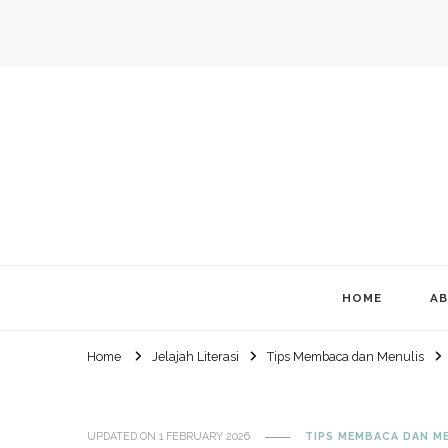
HOME
AB
Home
Jelajah Literasi
Tips Membaca dan Menulis
UPDATED ON
1 FEBRUARY 2026
TIPS MEMBACA DAN M