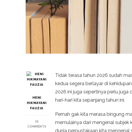
Tidak terasa tahun 2026 sudah masuk
kedua segera berlayar di kehidupan 
2026 ini juga sepertinya perlu ju
HENI
hari-hari kita sepanjang tahun ini.
HIKMAYANI
FAUZIA
Pernah gak kita merasa bingung 
15
memulainya dari mengenal subjek kla
ON
COMMENTS
dunia perpustakaan kita mengenal su
YUK