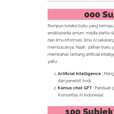
000 S
Rumpun koleksi buku yang termasuk
ensiklopedia umum, media berita d
dan ilmu informasi. Ilmu AI sekaran
membacanya. Naah , pilihan buku y
membahas tentang artificial intell
yaitu:
Artificial Intelligence
: Meng
dari penerbit Andi.
Kamus chat GPT
: Panduan p
Komunitas AI Indonesia)
100 Subjek 