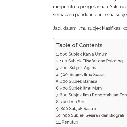
MENGENAL
rumpun ilmu pengetahuan. Yuk meng
SUBJEK
semacam panduan dari tema subjek 
KLASIFIKASI
BUKU
BACAAN
Jadi, dalam ilmu subjek klasifikasi k
Table of Contents
000 Subjek Karya Umum
100 Subjek Filsafat dan Psikologi
200. Subjek Agama
300. Subjek Ilmu Sosial
400 Subjek Bahasa
500 Subjek Ilmu Murni
600 Subjek Ilmu Pengetahuan Ter
700 Ilmu Seni
800 Subjek Sastra
900 Subjek Sejarah dan Biografi
Penutup