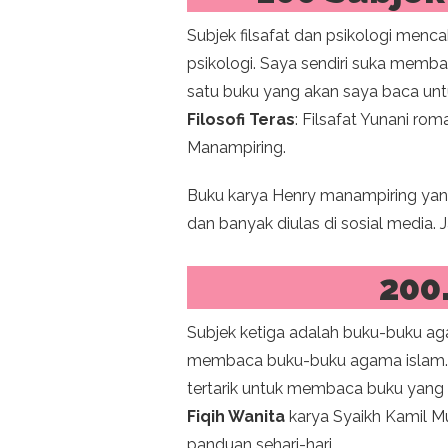
Subjek filsafat dan psikologi mencak
psikologi. Saya sendiri suka memb
satu buku yang akan saya baca untuk 
Filosofi Teras
: Filsafat Yunani ro
Manampiring.
Buku karya Henry manampiring yang
dan banyak diulas di sosial media
200
Subjek ketiga adalah buku-buku ag
membaca buku-buku agama islam. Pi
tertarik untuk membaca buku yang
Fiqih Wanita
karya Syaikh Kamil Mu
panduan sehari-hari.