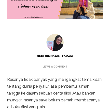
HENI HIKMAYANI FAUZIA
ON
LEAVE A COMMENT
BISNIS
PENYALUR
Rasanya tidak banyak yang mengangkat tema kisah
TENAGA
KERJA
tentang dunia penyalur jasa pembantu rumah
DAN
tangga ke dalam sebuah cerita fiksi. Atau bahkan
LIKA-
LIKU
mungkin rasanya saya belum pernah membacanya
SELUK
di buku fiksi yang lain.
BELUK